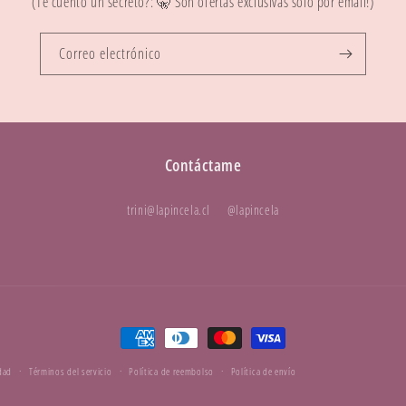
(Te cuento un secreto?: 🤫 Son ofertas exclusivas solo por email!)
Correo electrónico
Contáctame
trini@lapincela.cl
@lapincela
Formas
de
idad
Términos del servicio
Política de reembolso
Política de envío
pago