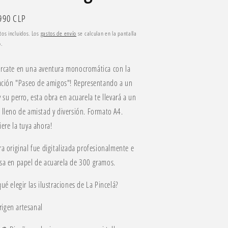
io
990 CLP
tual
os incluidos. Los
gastos de envío
se calculan en la pantalla
.
rcate en una aventura monocromática con la
ración "Paseo de amigos"! Representando a un
 su perro, esta obra en acuarela te llevará a un
 lleno de amistad y diversión. Formato A4.
iere la tuya ahora!
ra original fue digitalizada profesionalmente e
sa en papel de acuarela de 300 gramos.
ué elegir las ilustraciones de La Pincelá?
rigen artesanal