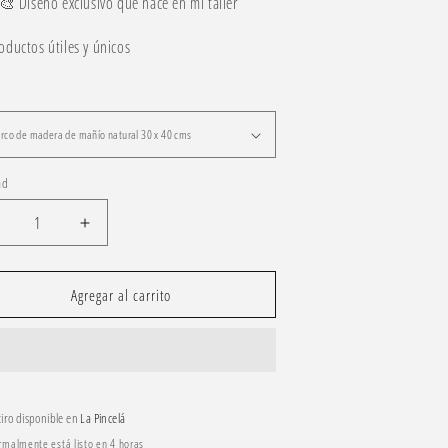
 Diseño exclusivo que nace en mi taller
oductos útiles y únicos
ad
educir
Aumentar
antidad
cantidad
ara
para
aseo
Paseo
Agregar al carrito
e
de
migos
amigos
tiro disponible en
La Pincelá
rmalmente está listo en 4 horas