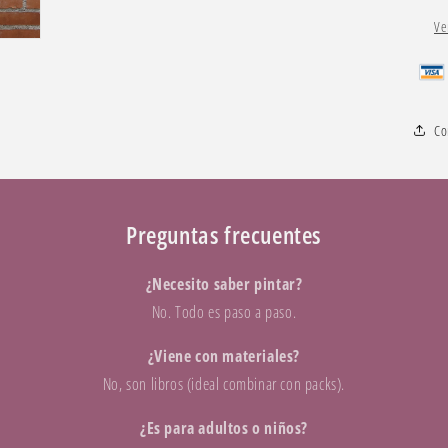
Ve
Co
Preguntas frecuentes
¿Necesito saber pintar?
No. Todo es paso a paso.
¿Viene con materiales?
No, son libros (ideal combinar con packs).
¿Es para adultos o niños?