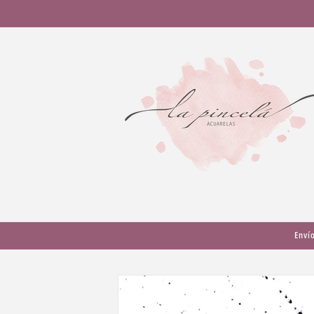
Ir
directamente
al contenido
Enví
Ir
directamente
a la
información