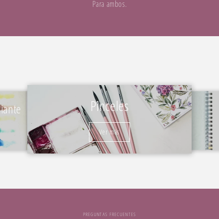
Para ambos.
Pinceles
diante
Ver más
PREGUNTAS FRECUENTES