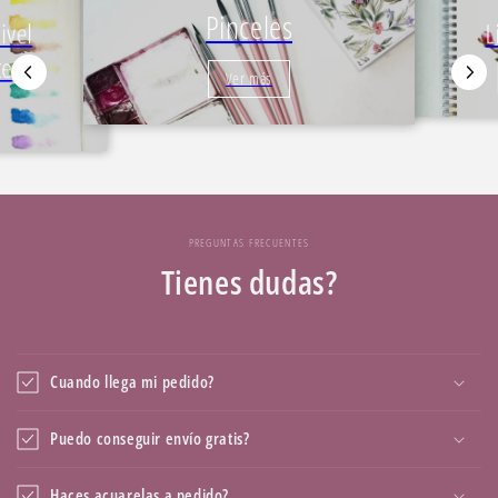
Pinceles
L
ivel
te
Ver más
PREGUNTAS FRECUENTES
Tienes dudas?
Cuando llega mi pedido?
Puedo conseguir envío gratis?
Haces acuarelas a pedido?