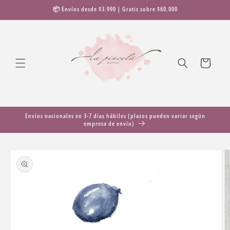
Ir
📦 Envíos desde $3.990 | Gratis sobre $60.000
directamente
al contenido
Carrito
Envíos nacionales en 3-7 días hábiles (plazos pueden variar según
empresa de envío)
Ir
directamente
a la
información
del producto