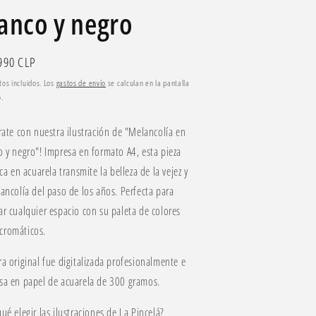
anco y negro
io
990 CLP
tual
os incluidos. Los
gastos de envío
se calculan en la pantalla
.
írate con nuestra ilustración de "Melancolía en
o y negro"! Impresa en formato A4, esta pieza
ica en acuarela transmite la belleza de la vejez y
lancolía del paso de los años. Perfecta para
ar cualquier espacio con su paleta de colores
romáticos.
ra original fue digitalizada profesionalmente e
sa en papel de acuarela de 300 gramos.
ué elegir las ilustraciones de La Pincelá?