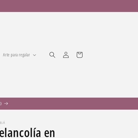
Iniciar
Carrito
Arte para regalar
sesión
)
CELÁ
lancolía en