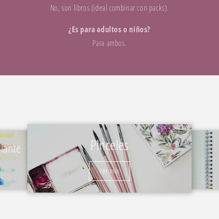
No, son libros (ideal combinar con packs).
¿Es para adultos o niños?
Para ambos.
Pinceles
diante
Ver más