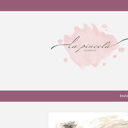
Ir
directamente
al contenido
Enví
Ir
directamente
a la
información