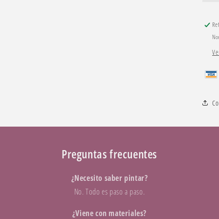
n
Re
No
Ve
Co
Preguntas frecuentes
¿Necesito saber pintar?
No. Todo es paso a paso.
¿Viene con materiales?