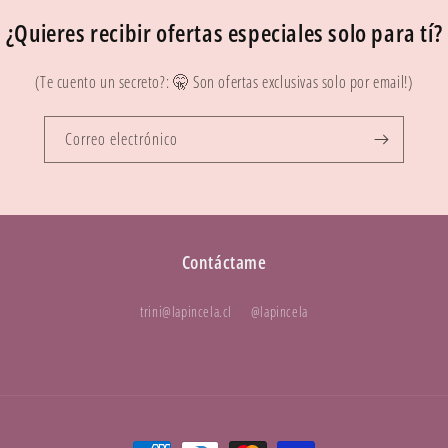
¿Quieres recibir ofertas especiales solo para tí?
(Te cuento un secreto?: 🤫 Son ofertas exclusivas solo por email!)
Correo electrónico
Contáctame
trini@lapincela.cl
@lapincela