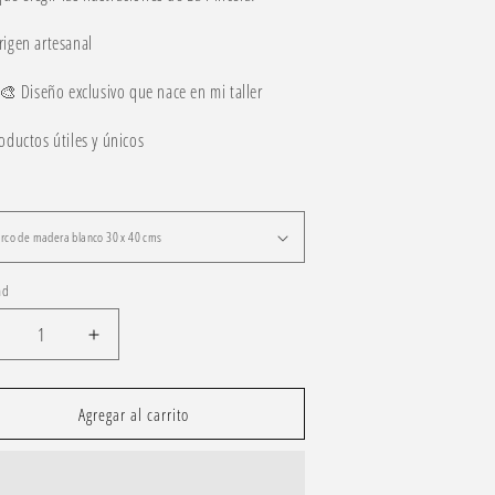
rigen artesanal
 Diseño exclusivo que nace en mi taller
oductos útiles y únicos
ad
educir
Aumentar
antidad
cantidad
ara
para
elancolía
Melancolía
Agregar al carrito
n
en
lanco
blanco
y