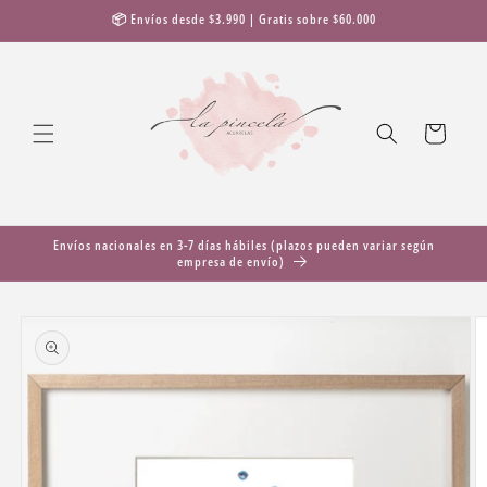
Ir
📦 Envíos desde $3.990 | Gratis sobre $60.000
directamente
al contenido
Carrito
Envíos nacionales en 3-7 días hábiles (plazos pueden variar según
empresa de envío)
Ir
directamente
a la
información
del producto