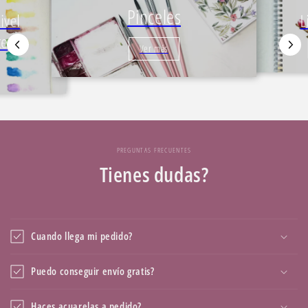
Pinceles
L
ivel
te
Ver más
PREGUNTAS FRECUENTES
Tienes dudas?
Cuando llega mi pedido?
Puedo conseguir envío gratis?
Haces acuarelas a pedido?