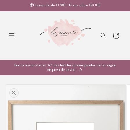
Ir
📦 Envíos desde $3.990 | Gratis sobre $60.000
directamente
al contenido
Carrito
Envíos nacionales en 3-7 días hábiles (plazos pueden variar según
empresa de envío)
Ir
directamente
a la
información
del producto