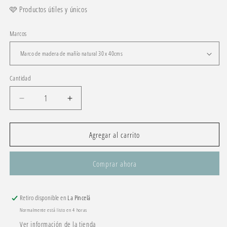
🩷 Productos útiles y únicos
Marcos
Cantidad
Reducir
Aumentar
cantidad
cantidad
para
para
Auto
Auto
Agregar al carrito
amarillo
amarillo
Comprar ahora
Retiro disponible en
La Pincelá
Normalmente está listo en 4 horas
Ver información de la tienda